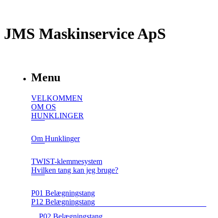
JMS Maskinservice ApS
Menu
VELKOMMEN
OM OS
HUNKLINGER
Om Hunklinger
TWIST-klemmesystem
Hvilken tang kan jeg bruge?
P01 Belægningstang
P12 Belægningstang
P02 Belægningstang