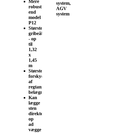
Mere
system,
robust
AGV
end
system
model
P12
Største
gribeåbning
- op
til
1,32
x
1,45
m
Største
forskydningskraft
af
regtangulære
belægningssten
Kan
lægge
sten
direkte
op
ad
vægge