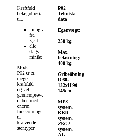
Kraftfuld
P02
belægningstang
Tekniske
til....
data
minigravere
Egenvægt:
fra
3,2 t
250 kg
alle
slags
Max.
minilæssere
belastning:
400 kg
Model
P02 er en
Gribeåbning:
meget
B 60-
kraftfuld
132xH 90-
og vel
145cm
gennemprøvet
enhed med
MPS
enorm
system,
forskydningskraft
KKR
til
system,
krævende
ZSG2
stentyper.
system,
AL