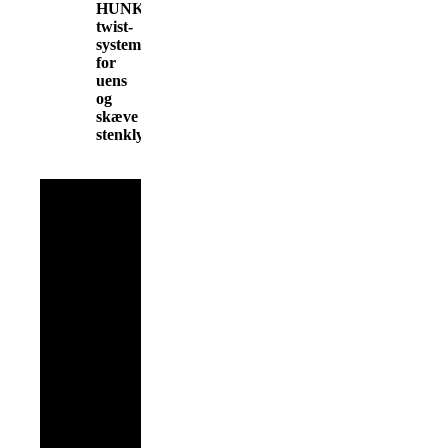
HUNKLINGER
twist-
system
for
uens
og
skæve
stenklynger