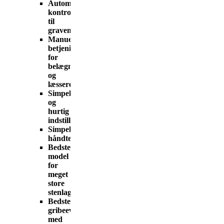
Automatisk
kontrolsystem
til
gravemaskiner
Manuel
betjening
for
belægningsmaskiner
og
læssere
Simpel
og
hurtig
indstilling
Simpel
håndtering
Bedste
model
for
meget
store
stenlag
Bedste
gribeevne
med